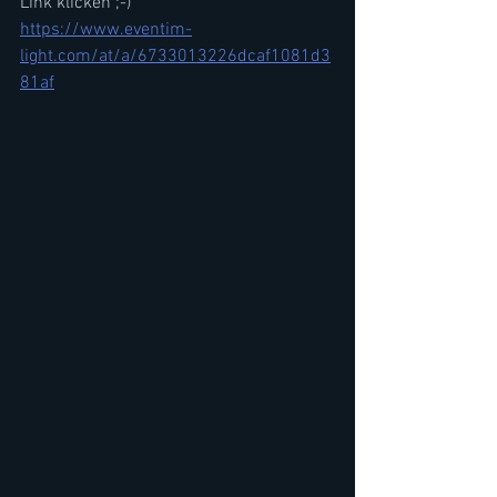
Link klicken ;-)
https://www.eventim-
light.com/at/a/6733013226dcaf1081d3
81af