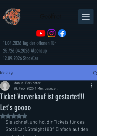
Geöffnet
11.04.2026
Tag der offenen Tür
25./26.04.2026 Alpencup
12.09.2026 StockCar
Beitrag
Manuel Perkhofer
28. Feb. 2025
1 Min. Lesezeit
Ticket Vorverkauf ist gestartet!!!
Let's goooo
Mit NaN von 5 Sternen bewertet.
Sie schnell und hol dir Tickets für das 
StockCar&Straight180° Einfach auf den 